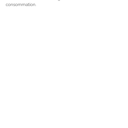
consommation.
E-mail :
Tél :
Fax :
Adresse :
Mentions légales
Politique en matière de cookies
Politique de confidentialité